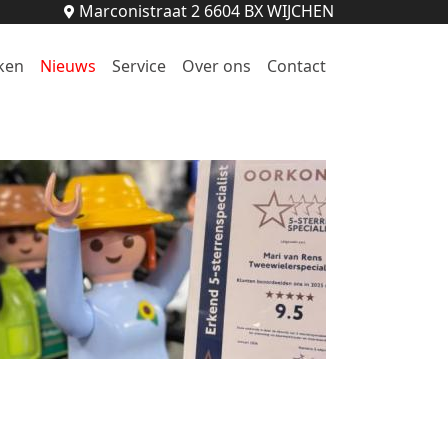
Marconistraat 2 6604 BX WIJCHEN
ken
Nieuws
Service
Over ons
Contact