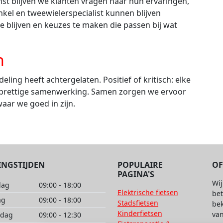
st blijven we klanten vragen naar hun ervaringen,
nkel en tweewielerspecialist kunnen blijven
 blijven en keuzes te maken die passen bij wat
n
ing heeft achtergelaten. Positief of kritisch: elke
en prettige samenwerking. Samen zorgen we ervoor
aar we goed in zijn.
INGSTIJDEN
POPULAIRE
OF
PAGINA'S
Wij
dag
09:00 - 18:00
Elektrische fietsen
be
ag
09:00 - 18:00
Stadsfietsen
bek
Kinderfietsen
van
dag
09:00 - 12:30