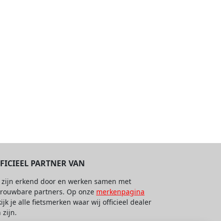
FICIEEL PARTNER VAN
 zijn erkend door en werken samen met
trouwbare partners. Op onze
merkenpagina
ijk je alle fietsmerken waar wij officieel dealer
 zijn.