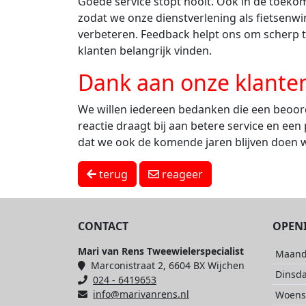
Goede service stopt nooit. Ook in de toekom
zodat we onze dienstverlening als fietsenwi
verbeteren. Feedback helpt ons om scherp te
klanten belangrijk vinden.
Dank aan onze klante
We willen iedereen bedanken die een beoordel
reactie draagt bij aan betere service en e
dat we ook de komende jaren blijven doen w
terug
reageer
CONTACT
OPEN
Mari van Rens Tweewielerspecialist
Maan
Marconistraat 2, 6604 BX Wijchen
Dinsd
024 - 6419653
info@marivanrens.nl
Woens