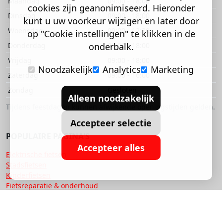
Maandag
09:00 - 18:00
cookies zijn geanonimiseerd. Hieronder
Dinsdag
09:00 - 18:00
kunt u uw voorkeur wijzigen en later door
Woensdag
09:00 - 12:30
op "Cookie instellingen" te klikken in de
Donderdag
onderbalk.
09:00 - 18:00
Vrijdag
09:00 - 18:00
Noodzakelijk
Analytics
Marketing
Zaterdag
09:00 - 16:00
Zondag
Gesloten
Alleen noodzakelijk
Tijdens feestdagen kunnen afwijkende openingstijden gelden.
Accepteer selectie
POPULAIRE PAGINA'S
Accepteer alles
Elektrische fietsen
Stadsfietsen
Kinderfietsen
Fietsreparatie & onderhoud
Onze merken
Fiets leasen via werk
Over ons