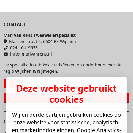
CONTACT
Mari van Rens Tweewielerspecialist
Marconistraat 2, 6604 BX Wijchen
024 - 6419653
info@marivanrens.nl
De specialist in e-bikes, stadsfietsen en onderhoud voor de
regio
Wijchen & Nijmegen
.
Deze website gebruikt
cookies
Neem contact op
Plan je route
Wij en derde partijen gebruiken cookies op
OPENINGSTIJDEN
onze website voor statistische, analytisch-
en marketingdoeleinden. Google Analytics-