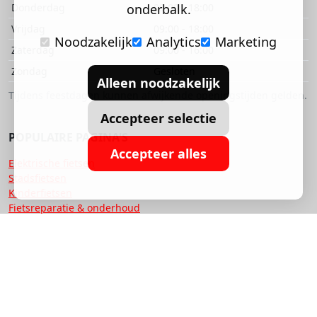
Donderdag
onderbalk.
09:00 - 18:00
Vrijdag
09:00 - 18:00
Noodzakelijk
Analytics
Marketing
Zaterdag
09:00 - 16:00
Zondag
Gesloten
Alleen noodzakelijk
Tijdens feestdagen kunnen afwijkende openingstijden gelden.
Accepteer selectie
POPULAIRE PAGINA'S
Accepteer alles
Elektrische fietsen
Stadsfietsen
Kinderfietsen
Fietsreparatie & onderhoud
Onze merken
Fiets leasen via werk
Over ons
Contact
OFFICIEEL PARTNER VAN