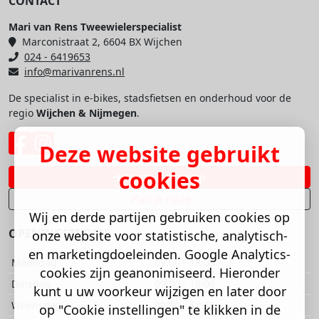
CONTACT
Mari van Rens Tweewielerspecialist
Marconistraat 2, 6604 BX Wijchen
024 - 6419653
info@marivanrens.nl
De specialist in e-bikes, stadsfietsen en onderhoud voor de
regio
Wijchen & Nijmegen
.
Deze website gebruikt
cookies
Neem contact op
Plan je route
Wij en derde partijen gebruiken cookies op
OPENINGSTIJDEN
onze website voor statistische, analytisch-
en marketingdoeleinden. Google Analytics-
Maandag
09:00 - 18:00
cookies zijn geanonimiseerd. Hieronder
Dinsdag
09:00 - 18:00
kunt u uw voorkeur wijzigen en later door
Woensdag
09:00 - 12:30
op "Cookie instellingen" te klikken in de