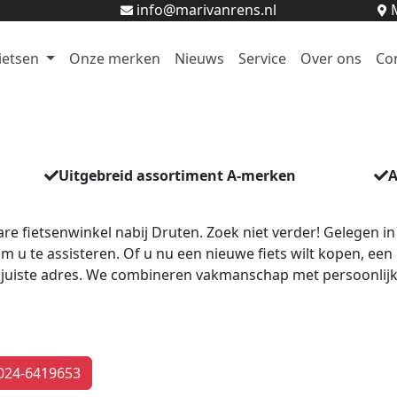
info@marivanrens.nl
M
ietsen
Onze merken
Nieuws
Service
Over ons
Co
Uitgebreid assortiment A-merken
A
e fietsenwinkel nabij Druten. Zoek niet verder! Gelegen in
m u te assisteren. Of u nu een nieuwe fiets wilt kopen, een
t juiste adres. We combineren vakmanschap met persoonlij
 024-6419653