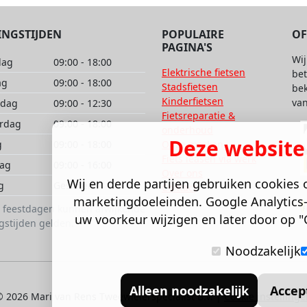
INGSTIJDEN
POPULAIRE
OF
PAGINA'S
Wij
dag
09:00 - 18:00
Elektrische fietsen
be
ag
09:00 - 18:00
Stadsfietsen
bek
Kinderfietsen
van
dag
09:00 - 12:30
Fietsreparatie &
rdag
09:00 - 18:00
onderhoud
Deze website
g
09:00 - 18:00
Onze merken
Fiets leasen via werk
dag
09:00 - 16:00
Over ons
Wij en derde partijen gebruiken cookies o
g
Gesloten
Contact
marketingdoeleinden. Google Analytics-
s feestdagen kunnen afwijkende
uw voorkeur wijzigen en later door op "C
gstijden gelden.
Noodzakelijk
Alleen noodzakelijk
Accep
 2026 Mari van Rens Tweewielerspecialist B.V. |
Cookie instelling