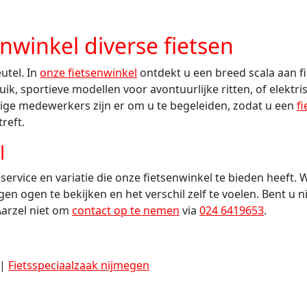
enwinkel diverse fietsen
eutel. In
onze fietsenwinkel
ontdekt u een breed scala aan f
ik, sportieve modellen voor avontuurlijke ritten, of elektri
ge medewerkers zijn er om u te begeleiden, zodat u een
fi
reft.
l
 service en variatie die onze fietsenwinkel te bieden heeft
igen ogen te bekijken en het verschil zelf te voelen. Bent 
Aarzel niet om
contact op te nemen
via
024 6419653
.
|
Fietsspeciaalzaak nijmegen