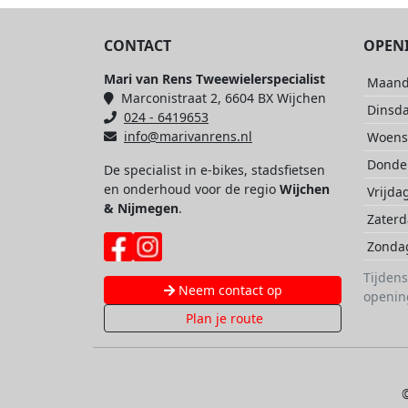
CONTACT
OPEN
Mari van Rens Tweewielerspecialist
Maan
Marconistraat 2, 6604 BX Wijchen
Dinsd
024 - 6419653
info@marivanrens.nl
Woens
Donde
De specialist in e-bikes, stadsfietsen
en onderhoud voor de regio
Wijchen
Vrijda
& Nijmegen
.
Zater
Zonda
Tijden
Neem contact op
openin
Plan je route
©